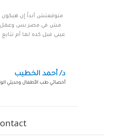
I tried a softwa
متوقعتش أبداً إن هيكون ف
appointments, fina
مش في مصر بس وعمل نقلة 
they are 
عيني قبل كده لما أم تتابع 
د/ أحمد الخطيب
أخصائي طب الأطفال وحديثي الول
ontact