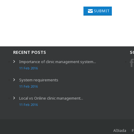
SUBMIT
RECENT POSTS
S
Importance of clinic management system...
11 Feb 2016
System requirements
11 Feb 2016
Local vs Online clinic management...
11 Feb 2016
Al3iada
F