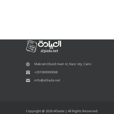
Makram Ebeid main st, Nasr city, Cairo
+201069000068
info@al3iada.net
Copyright @ 2026 Al3iada | All Rights Reserved